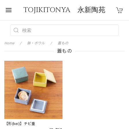
TOJIKITONYA 永新陶苑
Home
鉢・ボウル
蓋もの
蓋もの
【形(kei)】チビ重