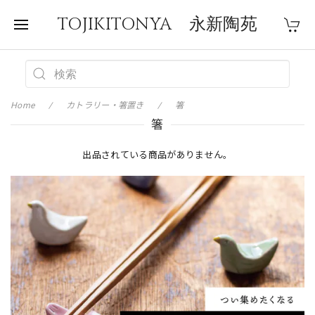
TOJIKITONYA 永新陶苑
Home
カトラリー・箸置き
箸
箸
出品されている商品がありません。