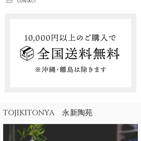
CONTACT
TOJIKITONYA 永新陶苑