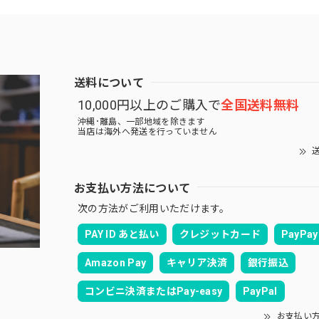
送料について
10,000円以上のご購入で
全国送料無料
沖縄･離島、一部地域を除きます
当店は海外へ発送を行っていません
送
お支払い方法について
次の方法がご利用いただけます。
PAY ID あと払い
クレジットカード
PayPay
Amazon Pay
キャリア決済
銀行振込
コンビニ決済またはPay-easy
PayPal
お支払い