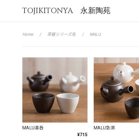
TOJIKITONYA 永新陶苑
Home
茶器シリーズ名
MALU
MALU湯呑
MALU急須
¥715