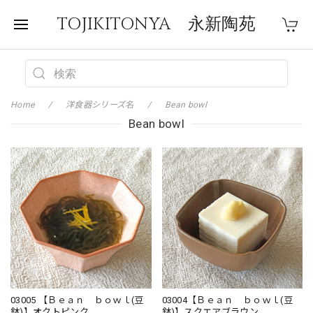
TOJIKITONYA 永新陶苑
Home
洋食器シリーズ名
Bean bowl
Bean bowl
03005 【Ｂｅａｎ ｂｏｗｌ(豆
03004【Ｂｅａｎ ｂｏｗｌ(豆
鉢)】オクトピンク
鉢)】スクエアブラウン