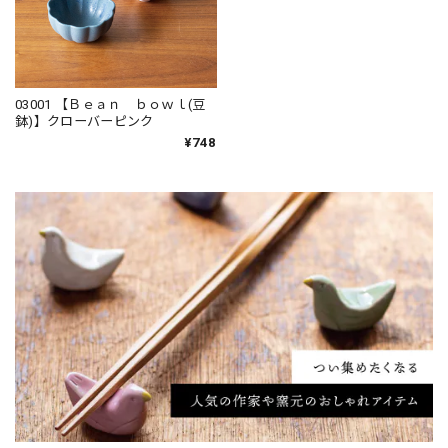
03001 【Ｂｅａｎ ｂｏｗｌ(豆
鉢)】クローバーピンク
¥748