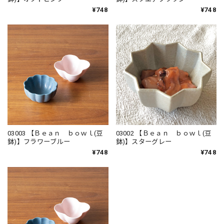
¥748
¥748
03003 【Ｂｅａｎ ｂｏｗｌ(豆
03002 【Ｂｅａｎ ｂｏｗｌ(豆
鉢)】フラワーブルー
鉢)】スターグレー
¥748
¥748