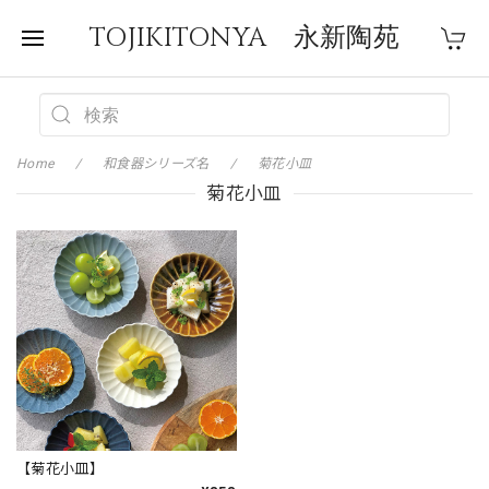
TOJIKITONYA 永新陶苑
Home
和食器シリーズ名
菊花小皿
菊花小皿
【菊花小皿】