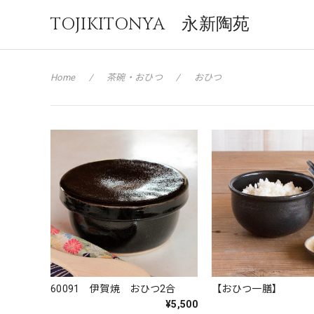
TOJIKITONYA 永新陶苑
Home
茶碗・おひつ
おひつ
60091 伊賀焼 おひつ2合
【おひつ一膳】
¥5,500