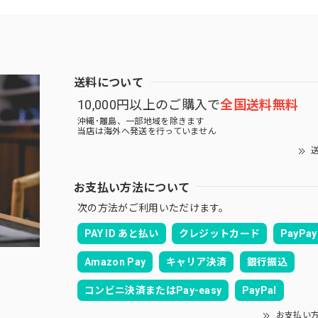
送料について
10,000円以上のご購入で
全国送料無料
沖縄･離島、一部地域を除きます
当店は海外へ発送を行っていません
送
お支払い方法について
次の方法がご利用いただけます。
PAY ID あと払い
クレジットカード
PayPay
Amazon Pay
キャリア決済
銀行振込
コンビニ決済またはPay-easy
PayPal
お支払い