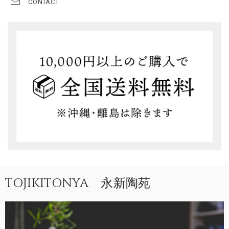
CONTACT
TOJIKITONYA 永新陶苑