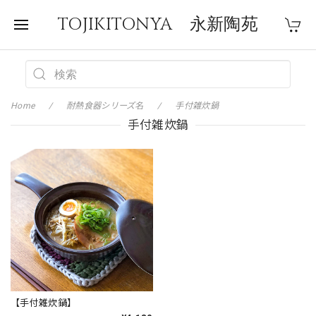
TOJIKITONYA 永新陶苑
Home
耐熱食器シリーズ名
手付雑炊鍋
手付雑炊鍋
【手付雑炊鍋】