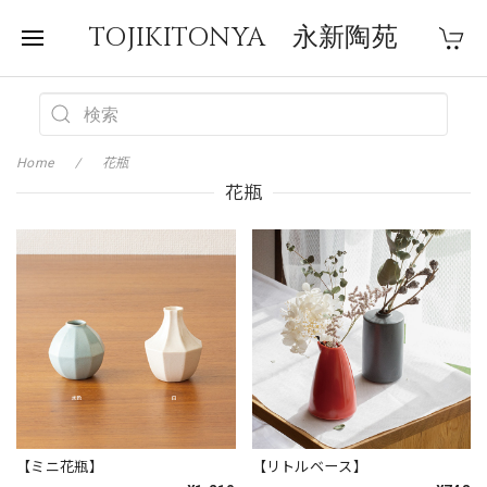
TOJIKITONYA 永新陶苑
Home
花瓶
花瓶
【ミニ花瓶】
【リトルベース】