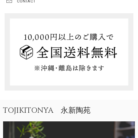
CONTACT
TOJIKITONYA 永新陶苑