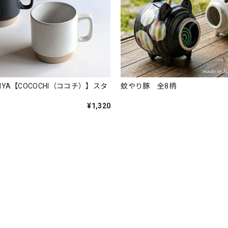
TONYA【COCOCHI（ココチ）】スタ
蚊やり豚 全8柄
¥1,320