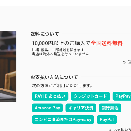
送料について
10,000円以上のご購入で
全国送料無料
沖縄･離島、一部地域を除きます
当店は海外へ発送を行っていません
送
お支払い方法について
次の方法がご利用いただけます。
PAY ID あと払い
クレジットカード
PayPay
Amazon Pay
キャリア決済
銀行振込
コンビニ決済またはPay-easy
PayPal
お支払い